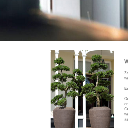
W
Ze
we
Ee
Oo
en
Gr
we
as