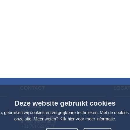
CONTACT
LOCAT
Deze website gebruikt cookies
Hydrocraft
Pieter Zeemanweg 73
n, gebruiken wij cookies en vergelijkbare technieken. Met de cookies
3316 GZ Dordrecht
onze site. Meer weten?
Klik hier voor meer informatie
.
info@hydrocraft.nl
+31(78) 622 6777