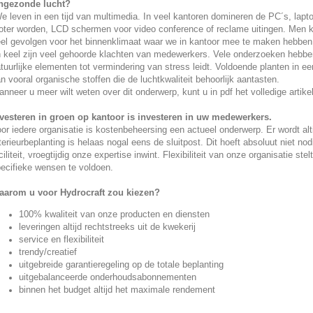
ngezonde lucht?
 leven in een tijd van multimedia. In veel kantoren domineren de PC´s, lap
oter worden, LCD schermen voor video conference of reclame uitingen. Men ka
el gevolgen voor het binnenklimaat waar we in kantoor mee te maken hebben. V
 keel zijn veel gehoorde klachten van medewerkers. Vele onderzoeken hebben
tuurlijke elementen tot vermindering van stress leidt. Voldoende planten in 
n vooral organische stoffen die de luchtkwaliteit behoorlijk aantasten.
nneer u meer wilt weten over dit onderwerp, kunt u in pdf het volledige artikel
vesteren in groen op kantoor is investeren in uw medewerkers.
or iedere organisatie is kostenbeheersing een actueel onderwerp. Er wordt alti
terieurbeplanting is helaas nogal eens de sluitpost. Dit hoeft absoluut niet nod
ciliteit, vroegtijdig onze expertise inwint. Flexibiliteit van onze organisatie s
ecifieke wensen te voldoen.
arom u voor Hydrocraft zou kiezen?
100% kwaliteit van onze producten en diensten
leveringen altijd rechtstreeks uit de kwekerij
service en flexibiliteit
trendy/creatief
uitgebreide garantieregeling op de totale beplanting
uitgebalanceerde onderhoudsabonnementen
binnen het budget altijd het maximale rendement