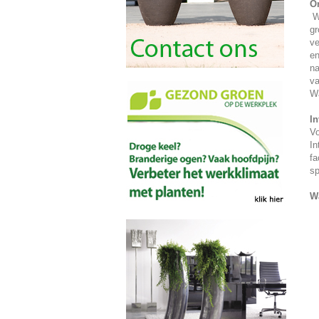
O
We
gr
ve
en
na
va
Wa
In
Vo
In
fa
sp
Wa