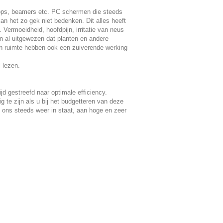
tops, beamers etc. PC schermen die steeds
n het zo gek niet bedenken. Dit alles heeft
ermoeidheid, hoofdpijn, irritatie van neus
 al uitgewezen dat planten en andere
een ruimte hebben ook een zuiverende werking
 lezen.
jd gestreefd naar optimale efficiency.
ig te zijn als u bij het budgetteren van deze
telt ons steeds weer in staat, aan hoge en zeer